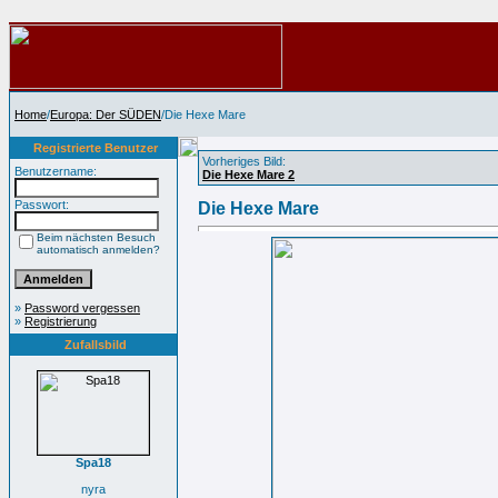
Home
/
Europa: Der SÜDEN
/Die Hexe Mare
Registrierte Benutzer
Vorheriges Bild:
Benutzername:
Die Hexe Mare 2
Passwort:
Die Hexe Mare
Beim nächsten Besuch
automatisch anmelden?
»
Password vergessen
»
Registrierung
Zufallsbild
Spa18
nyra