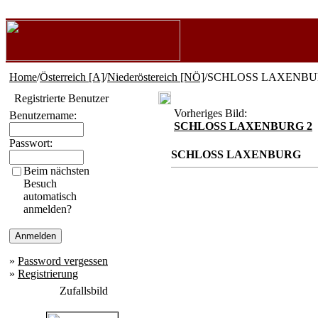
Home
/
Österreich [A]
/
Niederöstereich [NÖ]
/SCHLOSS LAXENB
Registrierte Benutzer
Vorheriges Bild:
Benutzername:
SCHLOSS LAXENBURG 2
Passwort:
SCHLOSS LAXENBURG
Beim nächsten
Besuch
automatisch
anmelden?
»
Password vergessen
»
Registrierung
Zufallsbild