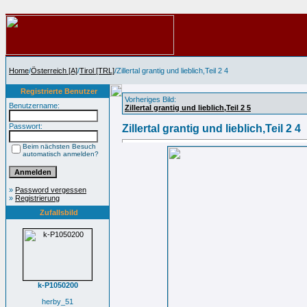
Home
/
Österreich [A]
/
Tirol [TRL]
/Zillertal grantig und lieblich,Teil 2 4
Registrierte Benutzer
Vorheriges Bild:
Benutzername:
Zillertal grantig und lieblich,Teil 2 5
Passwort:
Zillertal grantig und lieblich,Teil 2 4
Beim nächsten Besuch
automatisch anmelden?
»
Password vergessen
»
Registrierung
Zufallsbild
k-P1050200
herby_51