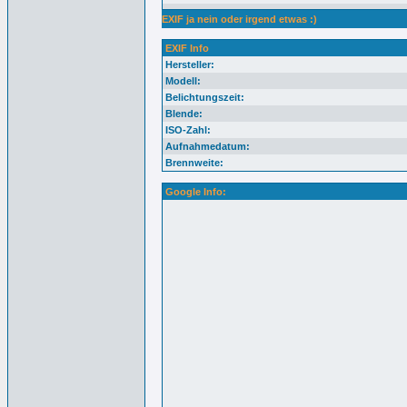
EXIF ja nein oder irgend etwas :)
EXIF Info
Hersteller:
Modell:
Belichtungszeit:
Blende:
ISO-Zahl:
Aufnahmedatum:
Brennweite:
Google Info: