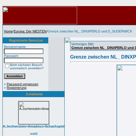
Home
/
Europa: Der WESTEN
/Grenze zwischen NL_ DINXPERLO und D_SUDERWICK
Registrierte Benutzer
Vorheriges Bild:
Benutzername:
Grenze zwischen NL_ DINXPERLO und
Passwort:
Grenze zwischen NL_ DIN
Beim nächsten Besuch
automatisch anmelden?
»
Password vergessen
»
Registrierung
Zufallsbild
A:Jochenstein>Amadeus>Schachspiel
waldi