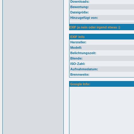
Downloads:
Bewertung:
Dateigröße:
Hinzugefügt von:
EXIF ja nein oder irgend etwas :)
EXIF Info
Hersteller:
Modell:
Belichtungszeit:
Blende:
ISO-Zahl:
Aufnahmedatum:
Brennweite:
Google Info: