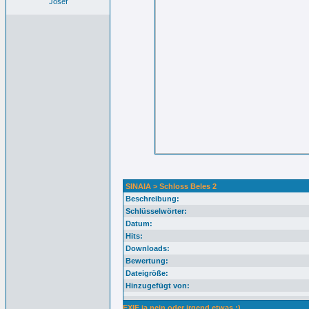
Josef
SINAIA > Schloss Beles 2
Beschreibung:
Schlüsselwörter:
Datum:
Hits:
Downloads:
Bewertung:
Dateigröße:
Hinzugefügt von:
EXIF ja nein oder irgend etwas :)