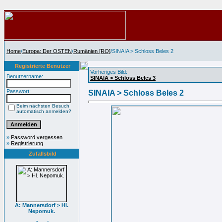
Home
/
Europa: Der OSTEN
/
Rumänien [RO]
/SINAIA > Schloss Beles 2
Registrierte Benutzer
Vorheriges Bild:
Benutzername:
SINAIA > Schloss Beles 3
Passwort:
SINAIA > Schloss Beles 2
Beim nächsten Besuch
automatisch anmelden?
»
Password vergessen
»
Registrierung
Zufallsbild
A: Mannersdorf > Hl.
Nepomuk.