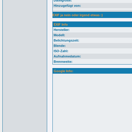
Dateigröße:
Hinzugefügt von:
EXIF ja nein oder irgend etwas :)
EXIF Info
Hersteller:
Modell:
Belichtungszeit:
Blende:
ISO-Zahl:
Aufnahmedatum:
Brennweite:
Google Info: