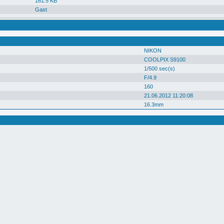
161.5 KB
Gast
NIKON
COOLPIX S9100
1/500 sec(s)
F/4.9
160
21.06.2012 11:20:08
16.3mm