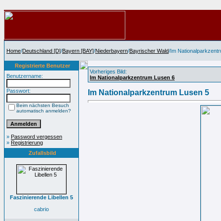
Home
/
Deutschland [D]
/
Bayern [BAY]
/
Niederbayern
/
Bayrischer Wald
/Im Nationalparkzent
Registrierte Benutzer
Vorheriges Bild:
Benutzername:
Im Nationalparkzentrum Lusen 6
Passwort:
Im Nationalparkzentrum Lusen 5
Beim nächsten Besuch
automatisch anmelden?
»
Password vergessen
»
Registrierung
Zufallsbild
Faszinierende Libellen 5
cabrio