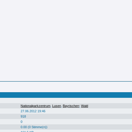
Nationalparkzentrum
,
Lusen
,
Bayrischerr
,
Wald
27.06.2012 19:46
918
0
0.00 (0 Stimme(n))