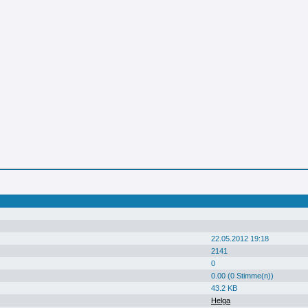
22.05.2012 19:18
2141
0
0.00 (0 Stimme(n))
43.2 KB
Helga