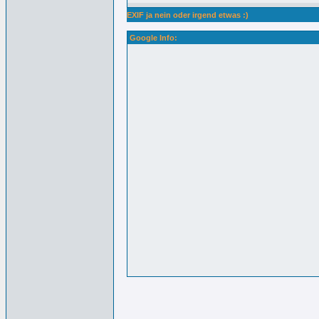
EXIF ja nein oder irgend etwas :)
Google Info: