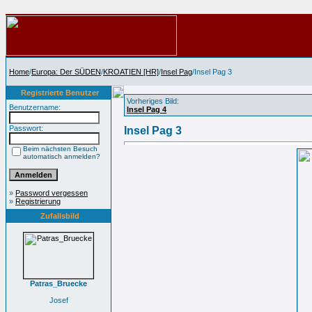
Home
/
Europa: Der SÜDEN
/
KROATIEN [HR]
/
Insel Pag
/Insel Pag 3
Registrierte Benutzer
Vorheriges Bild:
Benutzername:
Insel Pag 4
Passwort:
Insel Pag 3
Beim nächsten Besuch
automatisch anmelden?
»
Password vergessen
»
Registrierung
Zufallsbild
Patras_Bruecke
Josef