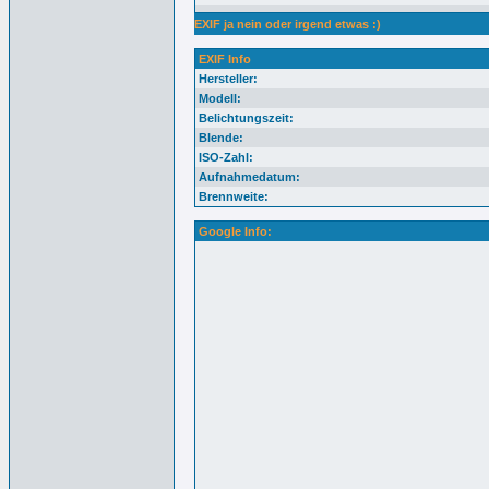
EXIF ja nein oder irgend etwas :)
EXIF Info
Hersteller:
Modell:
Belichtungszeit:
Blende:
ISO-Zahl:
Aufnahmedatum:
Brennweite:
Google Info: