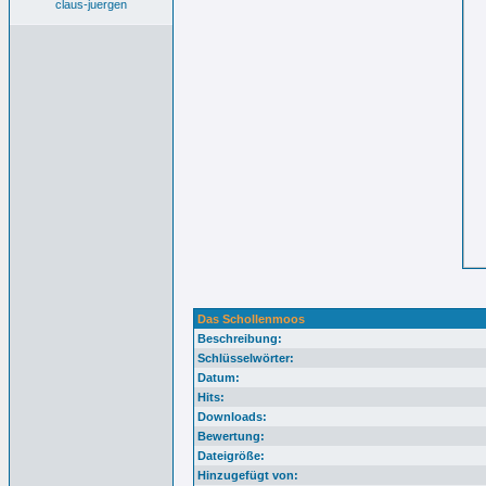
claus-juergen
Das Schollenmoos
Beschreibung:
Schlüsselwörter:
Datum:
Hits:
Downloads:
Bewertung:
Dateigröße:
Hinzugefügt von: