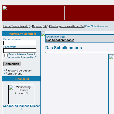
Home
/
Deutschland [D]
/
Bayern [BAY]
/
Oberbayern - Westlicher Teil
/Das Schollenmoos
Registrierte Benutzer
Vorheriges Bild:
Benutzername:
Das Schollenmoos 2
Passwort:
Das Schollenmoos
Beim nächsten Besuch
automatisch anmelden?
»
Password vergessen
»
Registrierung
Zufallsbild
Wanderung Plansee Griesen
3