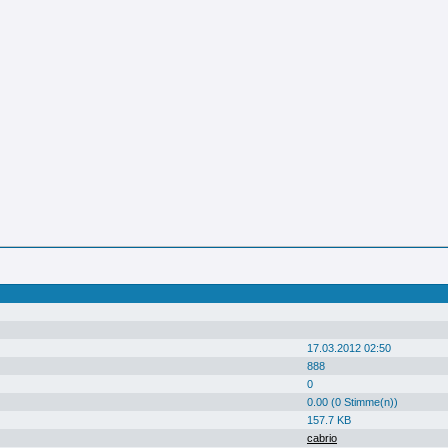
17.03.2012 02:50
888
0
0.00 (0 Stimme(n))
157.7 KB
cabrio