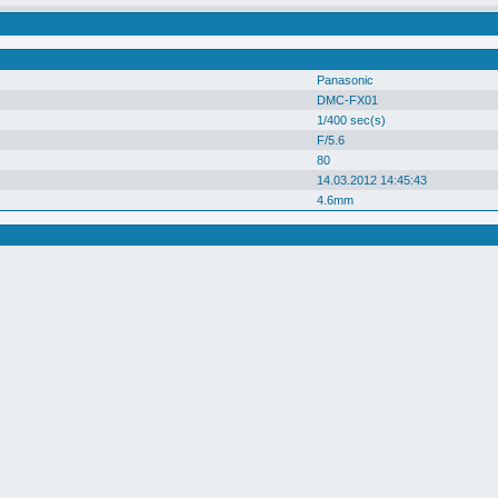
Panasonic
DMC-FX01
1/400 sec(s)
F/5.6
80
14.03.2012 14:45:43
4.6mm