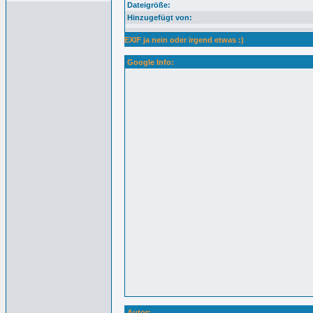
Dateigröße:
Hinzugefügt von:
EXIF ja nein oder irgend etwas :)
Google Info:
Autor: