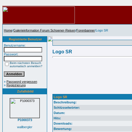
Home
/
Galerieinformation Forum Schoener-Reisen
/
Forenbanner
/Logo SR
Registrierte Benutzer
Benutzername:
Logo SR
Passwort:
Beim nächsten Besuch
automatisch anmelden?
»
Password vergessen
»
Registrierung
Zufallsbild
Logo SR
Beschreibung:
Schlüsselwörter:
Datum:
Hits:
P1000373
Downloads:
wallbergler
Bewertung: