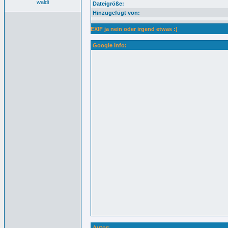
waldi
Dateigröße:
Hinzugefügt von:
EXIF ja nein oder irgend etwas :)
Google Info:
Autor: