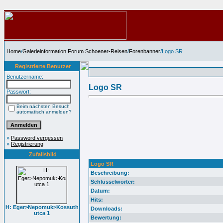
Home
/
Galerieinformation Forum Schoener-Reisen
/
Forenbanner
/Logo SR
Registrierte Benutzer
Benutzername:
Logo SR
Passwort:
Beim nächsten Besuch
automatisch anmelden?
»
Password vergessen
»
Registrierung
Zufallsbild
Logo SR
Beschreibung:
Schlüsselwörter:
Datum:
Hits:
H: Eger>Nepomuk>Kossuth
Downloads:
utca 1
Bewertung: