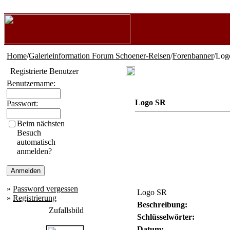
Home
/
Galerieinformation Forum Schoener-Reisen
/
Forenbanner
/Log
Registrierte Benutzer
Benutzername:
Logo SR
Passwort:
Beim nächsten
Besuch
automatisch
anmelden?
»
Password vergessen
Logo SR
»
Registrierung
Beschreibung:
Zufallsbild
Schlüsselwörter:
Datum: