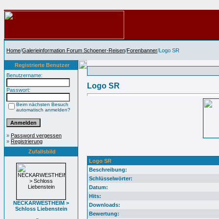
Home
/
Galerieinformation Forum Schoener-Reisen
/
Forenbanner
/Logo SR
Registrierte Benutzer
Benutzername:
Logo SR
Passwort:
Beim nächsten Besuch
automatisch anmelden?
»
Password vergessen
»
Registrierung
Zufallsbild
Logo SR
Beschreibung:
Schlüsselwörter:
Datum:
Hits:
NECKARWESTHEIM >
Downloads:
Schloss Liebenstein
Bewertung: