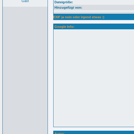
Gast
Dateigröße:
Hinzugefügt von:
EXIF ja nein oder irgend etwas :)
Google Info:
Autor: