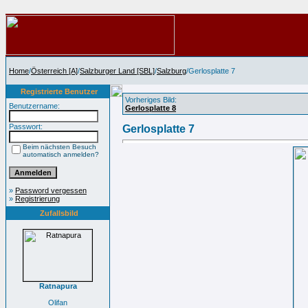
Home
/
Österreich [A]
/
Salzburger Land [SBL]
/
Salzburg
/Gerlosplatte 7
Registrierte Benutzer
Vorheriges Bild:
Benutzername:
Gerlosplatte 8
Passwort:
Gerlosplatte 7
Beim nächsten Besuch
automatisch anmelden?
»
Password vergessen
»
Registrierung
Zufallsbild
Ratnapura
Olifan