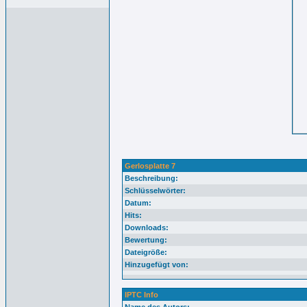
Gerlosplatte 7
Beschreibung:
Schlüsselwörter:
Datum:
Hits:
Downloads:
Bewertung:
Dateigröße:
Hinzugefügt von:
IPTC Info