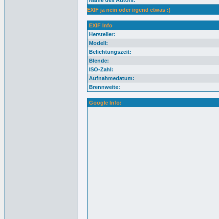
Name des Autors:
EXIF ja nein oder irgend etwas :)
EXIF Info
Hersteller:
Modell:
Belichtungszeit:
Blende:
ISO-Zahl:
Aufnahmedatum:
Brennweite:
Google Info: