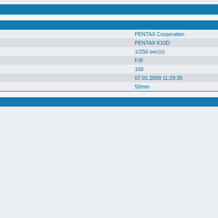
PENTAX Corporation
PENTAX K10D
1/250 sec(s)
F/8
100
07.01.2009 11:29:35
50mm