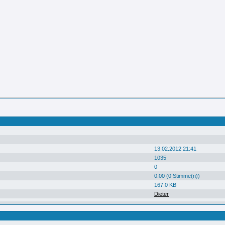
13.02.2012 21:41
1035
0
0.00 (0 Stimme(n))
167.0 KB
Dieter