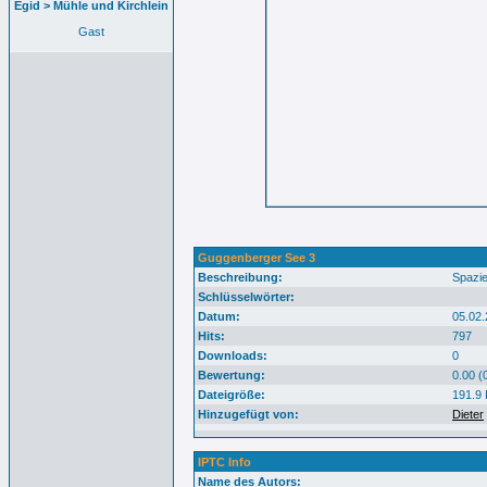
Egid > Mühle und Kirchlein
Gast
Guggenberger See 3
Beschreibung:
Spazie
Schlüsselwörter:
Datum:
05.02.
Hits:
797
Downloads:
0
Bewertung:
0.00 (
Dateigröße:
191.9
Hinzugefügt von:
Dieter
IPTC Info
Name des Autors: