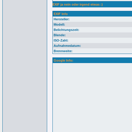
EXIF ja nein oder irgend etwas :)
EXIF Info
Hersteller:
Modell:
Belichtungszeit:
Blende:
ISO-Zahl:
Aufnahmedatum:
Brennweite:
Google Info: