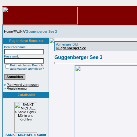
Home
/
FAUNA
/Guggenberger See 3
Registrierte Benutzer
Vorheriges Bild:
Benutzername:
Guggenberger See
Passwort:
Guggenberger See 3
Beim nächsten Besuch
automatisch anmelden?
»
Password vergessen
»
Registrierung
Zufallsbild
SANKT MICHAEL > Sankt