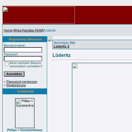
Home
/
Afrika
/
Namibia [NAM]
/Lüderitz
Registrierte Benutzer
Vorheriges Bild:
Benutzername:
Lüderitz 2
Passwort:
Lüderitz
Beim nächsten Besuch
automatisch anmelden?
»
Password vergessen
»
Registrierung
Zufallsbild
Pöllau > Gerstnerkreuz