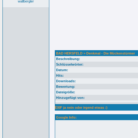
wallbergler
BAD HERSFELD > Denkmal - Die Mückenstürmer
Beschreibung:
Schlüsselwörter:
Datum:
Hits:
Downloads:
Bewertung:
Dateigröße:
Hinzugefügt von:
EXIF ja nein oder irgend etwas :)
Google Info: