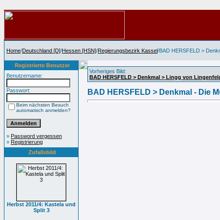
Home
/
Deutschland [D]
/
Hessen [HSN]
/
Regierungsbezirk Kassel
/BAD HERSFELD > Denkma
Registrierte Benutzer
Vorheriges Bild:
Benutzername:
BAD HERSFELD > Denkmal > Lingg von Lingenfel
Passwort:
BAD HERSFELD > Denkmal - Die M
Beim nächsten Besuch
automatisch anmelden?
»
Password vergessen
»
Registrierung
Zufallsbild
Herbst 2011/4: Kastela und
Split 3