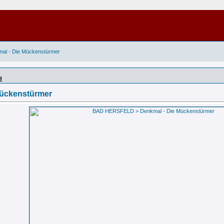
l - Die Mückenstürmer
d
ückenstürmer