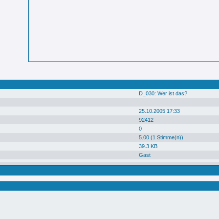
D_030: Wer ist das?
25.10.2005 17:33
92412
0
5.00 (1 Stimme(n))
39.3 KB
Gast