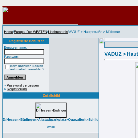
Home
/
Europa: Der WESTEN
/
Liechtenstein
/VADUZ > Hautpstraße > Mülleimer
Registrierte Benutzer
Benutzername:
VADUZ > Hautp
Passwort:
Beim nächsten Besuch
automatisch anmelden?
»
Password vergessen
»
Registrierung
Zufallsbild
D:Hessen>Büdingen>Altstadtparkplatz>Quarzdiorit>Schild
waldi