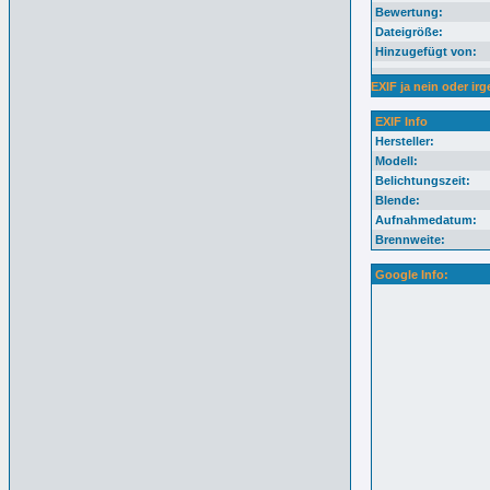
Bewertung:
Dateigröße:
Hinzugefügt von:
EXIF ja nein oder irg
EXIF Info
Hersteller:
Modell:
Belichtungszeit:
Blende:
Aufnahmedatum:
Brennweite:
Google Info: