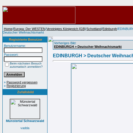
Home
/
Europa: Der WESTEN
/
Vereinigtes Königreich [GB]
/
Schottland
/
Edinburgh
/EDINBUR
Deutscher Weihnachtsmarkt
Registrierte Benutzer
Vorheriges Bild:
Benutzername:
EDINBURGH > Deutscher Weihnachtsmarkt
Passwort:
EDINBURGH > Deutscher Weihnach
Beim nächsten Besuch
automatisch anmelden?
»
Password vergessen
»
Registrierung
Zufallsbild
Münstertal Schwarzwald
vadda