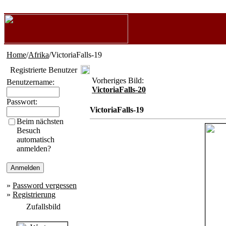
Home
/
Afrika
/VictoriaFalls-19
Registrierte Benutzer
Vorheriges Bild:
Benutzername:
VictoriaFalls-20
Passwort:
VictoriaFalls-19
Beim nächsten
Besuch
automatisch
anmelden?
»
Password vergessen
»
Registrierung
Zufallsbild