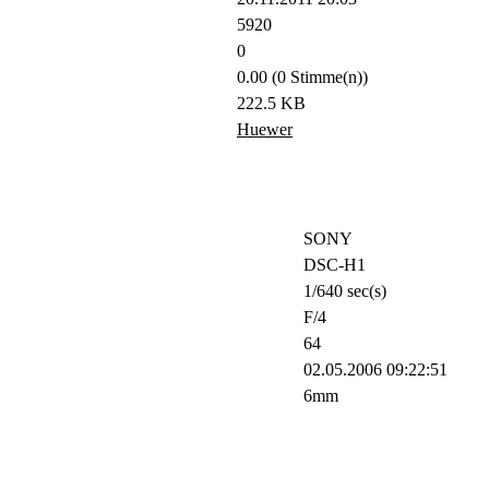
5920
0
0.00 (0 Stimme(n))
222.5 KB
Huewer
SONY
DSC-H1
1/640 sec(s)
F/4
64
02.05.2006 09:22:51
6mm