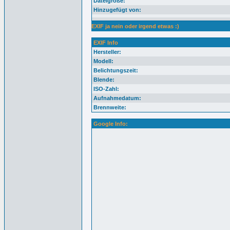
Dateigröße:
Hinzugefügt von:
EXIF ja nein oder irgend etwas :)
EXIF Info
Hersteller:
Modell:
Belichtungszeit:
Blende:
ISO-Zahl:
Aufnahmedatum:
Brennweite:
Google Info: