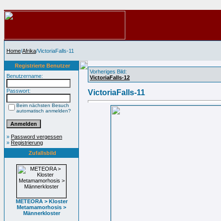
Home
/
Afrika
/VictoriaFalls-11
Registrierte Benutzer
Vorheriges Bild:
Benutzername:
VictoriaFalls-12
Passwort:
VictoriaFalls-11
Beim nächsten Besuch
automatisch anmelden?
»
Password vergessen
»
Registrierung
Zufallsbild
METEORA > Kloster
Metamamorhosis >
Männerkloster