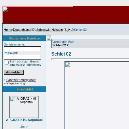
Home
/
Deutschland [D]
/
Schleswig-Holstein [SLHL]
/Schlei 02
Registrierte Benutzer
Vorheriges Bild:
Benutzername:
Schlei 02 2
Passwort:
Schlei 02
Beim nächsten Besuch
automatisch anmelden?
»
Password vergessen
»
Registrierung
Zufallsbild
A: GRAZ > Hl. Nepomuk
Josef