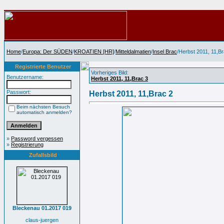
Home
/
Europa: Der SÜDEN
/
KROATIEN [HR]
/
Mitteldalmatien
/
Insel Brac
/Herbst 2011, 11,B
Registrierte Benutzer
Vorheriges Bild:
Benutzername:
Herbst 2011, 11,Brac 3
Passwort:
Herbst 2011, 11,Brac 2
Beim nächsten Besuch
automatisch anmelden?
»
Password vergessen
»
Registrierung
Zufallsbild
Bleckenau 01.2017 019
claus-juergen