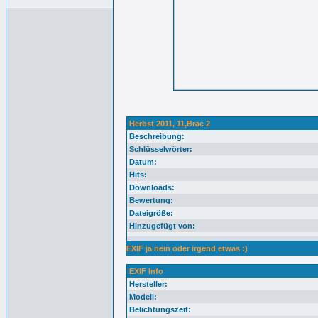
Herbst 2011, 11,Brac 2
Beschreibung:
Schlüsselwörter:
Datum:
Hits:
Downloads:
Bewertung:
Dateigröße:
Hinzugefügt von:
EXIF ja nein oder irgend etwas :)
EXIF Info
Hersteller:
Modell:
Belichtungszeit: