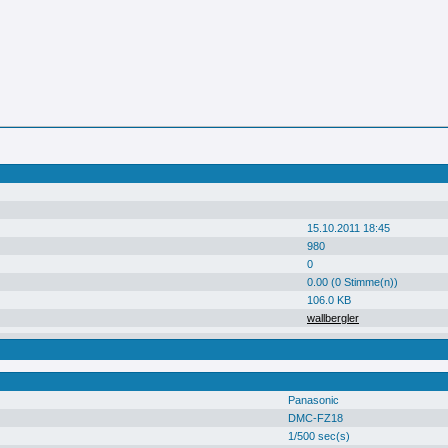
15.10.2011 18:45
980
0
0.00 (0 Stimme(n))
106.0 KB
wallbergler
Panasonic
DMC-FZ18
1/500 sec(s)