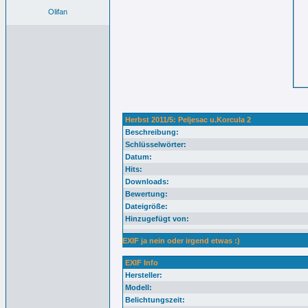
Olifan
Herbst 2011/5: Peljesac u.Korcula 2
Beschreibung:
Schlüsselwörter:
Datum:
Hits:
Downloads:
Bewertung:
Dateigröße:
Hinzugefügt von:
EXIF ja nein oder irgend etwas :)
EXIF Info
Hersteller:
Modell:
Belichtungszeit: