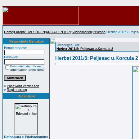
Home
/
Europa: Der SÜDEN
/
KROATIEN [HR]
/
Süddalmatien
/
Peljesac
/Herbst 2011/5: Peljes
Registrierte Benutzer
Vorheriges Bild:
Benutzername:
Herbst 2011/5: Peljesac u.Korcula 3
Passwort:
Herbst 2011/5: Peljesac u.Korcula 2
Beim nächsten Besuch
automatisch anmelden?
»
Password vergessen
»
Registrierung
Zufallsbild
Ratnapura > Edelsteinmine