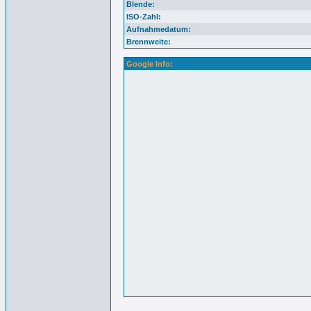
Blende:
ISO-Zahl:
Aufnahmedatum:
Brennweite:
Google Info: