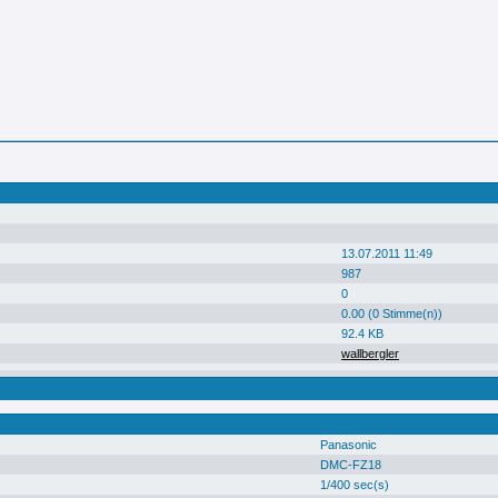
13.07.2011 11:49
987
0
0.00 (0 Stimme(n))
92.4 KB
wallbergler
Panasonic
DMC-FZ18
1/400 sec(s)