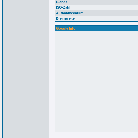
Blende:
ISO-Zahl:
Aufnahmedatum:
Brennweite:
Google Info: