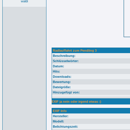
waldi
Radlauffahrt zum Pendling 3
Beschreibung:
Schlüsselwörter:
Datum:
Hits:
Downloads:
Bewertung:
Dateigröße:
Hinzugefügt von:
EXIF ja nein oder irgend etwas :)
EXIF Info
Hersteller:
Modell:
Belichtungszeit: