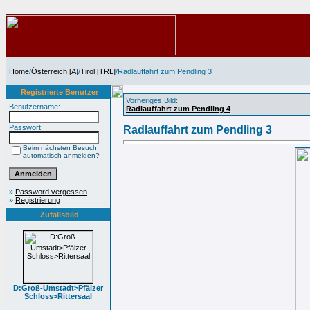
Home
/
Österreich [A]
/
Tirol [TRL]
/Radlauffahrt zum Pendling 3
Registrierte Benutzer
Vorheriges Bild:
Benutzername:
Radlauffahrt zum Pendling 4
Passwort:
Radlauffahrt zum Pendling 3
Beim nächsten Besuch
automatisch anmelden?
»
Password vergessen
»
Registrierung
Zufallsbild
D:Groß-Umstadt>Pfälzer
Schloss>Rittersaal