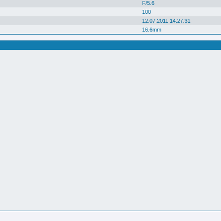
F/5.6
100
12.07.2011 14:27:31
16.6mm