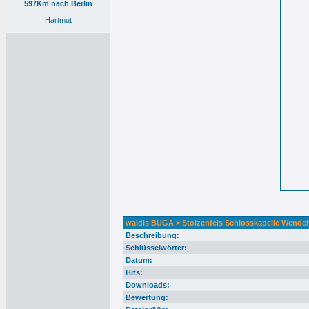
597Km nach Berlin
Hartmut
waldis BUGA > Stolzenfels Schlosskapelle Wendel
Beschreibung:
Schlüsselwörter:
Datum:
Hits:
Downloads:
Bewertung: