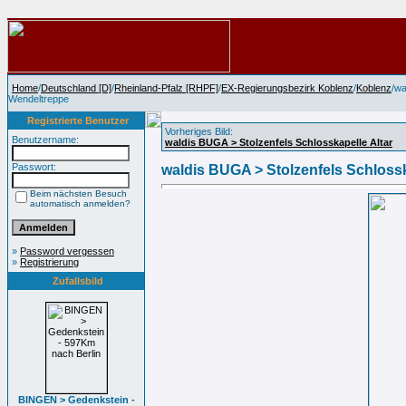
Home
/
Deutschland [D]
/
Rheinland-Pfalz [RHPF]
/
EX-Regierungsbezirk Koblenz
/
Koblenz
/wa
Wendeltreppe
Registrierte Benutzer
Vorheriges Bild:
Benutzername:
waldis BUGA > Stolzenfels Schlosskapelle Altar
Passwort:
waldis BUGA > Stolzenfels Schloss
Beim nächsten Besuch
automatisch anmelden?
»
Password vergessen
»
Registrierung
Zufallsbild
BINGEN > Gedenkstein -