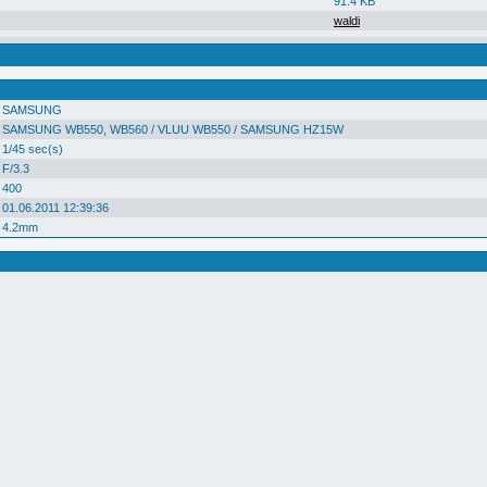
91.4 KB
waldi
SAMSUNG
SAMSUNG WB550, WB560 / VLUU WB550 / SAMSUNG HZ15W
1/45 sec(s)
F/3.3
400
01.06.2011 12:39:36
4.2mm