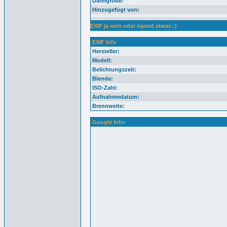
Dateigröße:
Hinzugefügt von:
EXIF ja nein oder irgend etwas :)
EXIF Info
Hersteller:
Modell:
Belichtungszeit:
Blende:
ISO-Zahl:
Aufnahmedatum:
Brennweite:
Google Info: