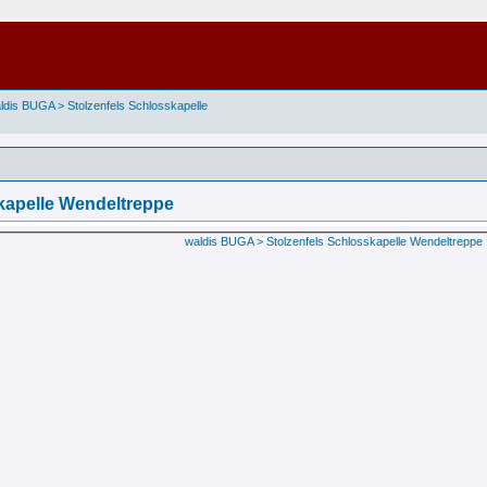
ldis BUGA > Stolzenfels Schlosskapelle
kapelle Wendeltreppe