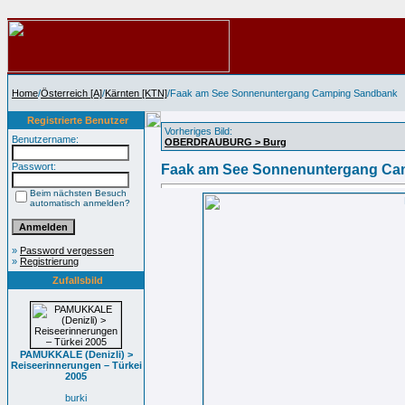
Home
/
Österreich [A]
/
Kärnten [KTN]
/Faak am See Sonnenuntergang Camping Sandbank
Registrierte Benutzer
Vorheriges Bild:
Benutzername:
OBERDRAUBURG > Burg
Passwort:
Faak am See Sonnenuntergang Ca
Beim nächsten Besuch
automatisch anmelden?
»
Password vergessen
»
Registrierung
Zufallsbild
PAMUKKALE (Denizli) >
Reiseerinnerungen – Türkei
2005
burki