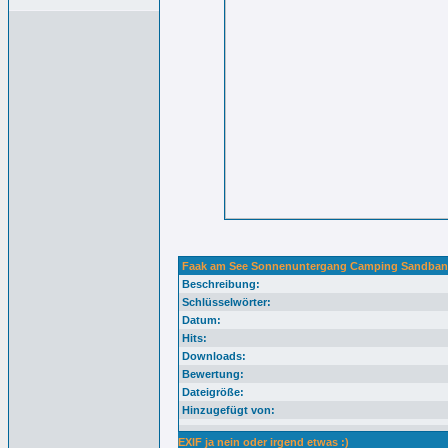
Faak am See Sonnenuntergang Camping Sandban
Beschreibung:
Schlüsselwörter:
Datum:
Hits:
Downloads:
Bewertung:
Dateigröße:
Hinzugefügt von:
EXIF ja nein oder irgend etwas :)