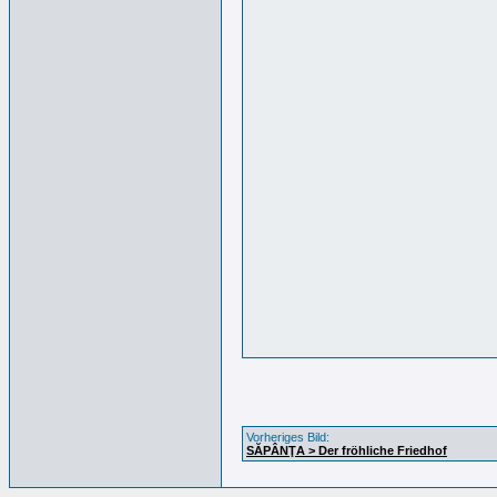
Vorheriges Bild:
SĂPÂNŢA > Der fröhliche Friedhof