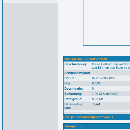
MARAMURES > Holzkirchen
Beschreibung:
Diese Holzkirchen wurden 
war Kirchen aus Stein zu 
Schlüsselwörter:
Datum:
07.07.2006 18:28
Hits:
88391
Downloads:
0
Bewertung:
1.00 (3 Stimme(n))
Dateigröße:
83.3 KB
Hinzugefügt
Josef
von:
EXIF ja nein oder irgend etwas :)
Google Info: