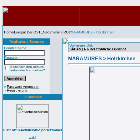
Home
/
Europa: Der OSTEN
/
Rumänien [RO]
/MARAMURES > Holzkirchen
Registrierte Benutzer
Vorheriges Bild:
Benutzername:
SĂPÂNŢA > Der fröhliche Friedhof
Passwort:
MARAMURES > Holzkirchen
Beim nächsten Besuch
automatisch anmelden?
»
Password vergessen
»
Registrierung
Zufallsbild
GR:Korfu>Achilleion>Speisezimmer
waldi