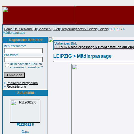
Home
/
Deutschland [D]
/
Sachsen [SSN]
/
Regierungsbezirk Leipzig
/
Leipzig
/LEIPZIG >
Mädlerpassage
Registrierte Benutzer
Vorheriges Bild:
Benutzername:
LEIPZIG > Mädlerpassage > Bronzestatuen am Zug
Passwort:
LEIPZIG > Mädlerpassage
Beim nächsten Besuch
automatisch anmelden?
»
Password vergessen
»
Registrierung
Zufallsbild
P1120622 8
Gast