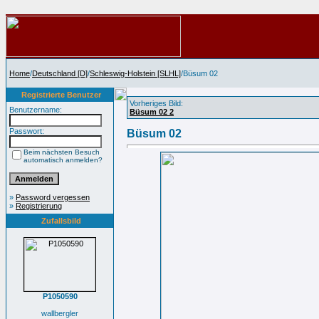
Home
/
Deutschland [D]
/
Schleswig-Holstein [SLHL]
/Büsum 02
Registrierte Benutzer
Vorheriges Bild:
Benutzername:
Büsum 02 2
Passwort:
Büsum 02
Beim nächsten Besuch
automatisch anmelden?
»
Password vergessen
»
Registrierung
Zufallsbild
P1050590
wallbergler