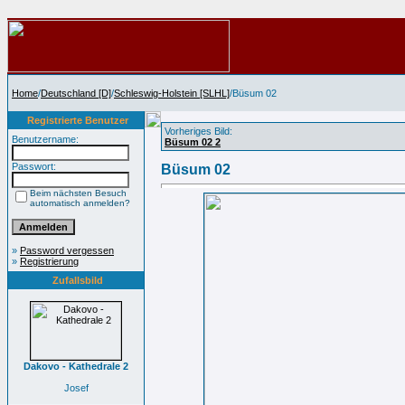
Home
/
Deutschland [D]
/
Schleswig-Holstein [SLHL]
/Büsum 02
Registrierte Benutzer
Vorheriges Bild:
Benutzername:
Büsum 02 2
Passwort:
Büsum 02
Beim nächsten Besuch
automatisch anmelden?
»
Password vergessen
»
Registrierung
Zufallsbild
Dakovo - Kathedrale 2
Josef