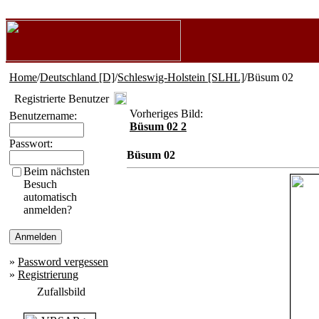
Home
/
Deutschland [D]
/
Schleswig-Holstein [SLHL]
/Büsum 02
Registrierte Benutzer
Vorheriges Bild:
Benutzername:
Büsum 02 2
Passwort:
Büsum 02
Beim nächsten
Besuch
automatisch
anmelden?
»
Password vergessen
»
Registrierung
Zufallsbild