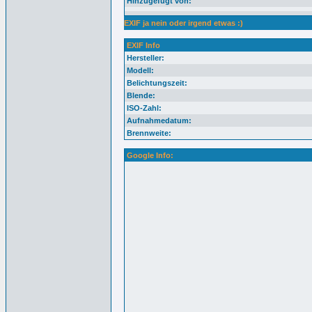
Hinzugefügt von:
EXIF ja nein oder irgend etwas :)
EXIF Info
Hersteller:
Modell:
Belichtungszeit:
Blende:
ISO-Zahl:
Aufnahmedatum:
Brennweite:
Google Info: