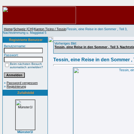
Home
/
Schweiz [CH]
/
Kanton Ticino / Tessin
/Tessin, eine Reise in den Sommer , Teil 3,
Nachtstimmung u. Maggiatal 5
Registrierte Benutzer
Vorheriges Bild:
Benutzername:
Tessin, eine Reise in den Sommer , Teil 3, Nachts
Passwort:
Tessin, eine Reise in den Sommer , 
Beim nächsten Besuch
automatisch anmelden?
»
Password vergessen
»
Registrierung
Zufallsbild
Münster1l