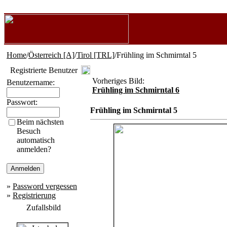
Home
/
Österreich [A]
/
Tirol [TRL]
/Frühling im Schmirntal 5
Registrierte Benutzer
Vorheriges Bild:
Benutzername:
Frühling im Schmirntal 6
Passwort:
Frühling im Schmirntal 5
Beim nächsten
Besuch
automatisch
anmelden?
»
Password vergessen
»
Registrierung
Zufallsbild