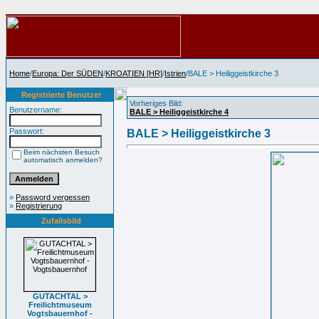
Home
/
Europa: Der SÜDEN
/
KROATIEN [HR]
/
Istrien
/BALE > Heiliggeistkirche 3
Registrierte Benutzer
Vorheriges Bild:
Benutzername:
BALE > Heiliggeistkirche 4
Passwort:
BALE > Heiliggeistkirche 3
Beim nächsten Besuch
automatisch anmelden?
»
Password vergessen
»
Registrierung
Zufallsbild
GUTACHTAL >
Freilichtmuseum
Vogtsbauernhof -