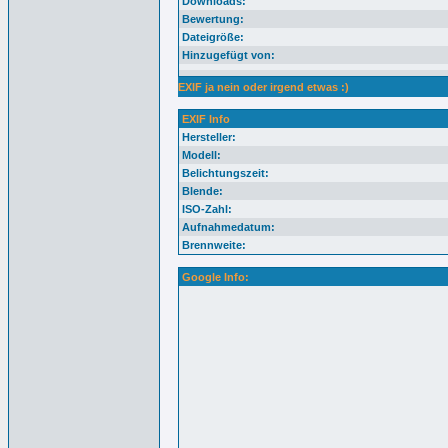
Downloads:
Bewertung:
Dateigröße:
Hinzugefügt von:
EXIF ja nein oder irgend etwas :)
EXIF Info
Hersteller:
Modell:
Belichtungszeit:
Blende:
ISO-Zahl:
Aufnahmedatum:
Brennweite:
Google Info: