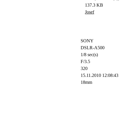
137.3 KB
Josef
SONY
DSLR-A500
1/8 sec(s)
F/3.5
320
15.11.2010 12:08:43
18mm