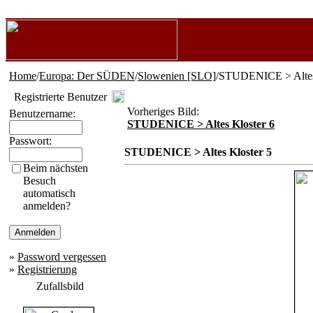
Home
/
Europa: Der SÜDEN
/
Slowenien [SLO]
/STUDENICE > Altes
Registrierte Benutzer
Vorheriges Bild:
Benutzername:
STUDENICE > Altes Kloster 6
Passwort:
STUDENICE > Altes Kloster 5
Beim nächsten
Besuch
automatisch
anmelden?
»
Password vergessen
»
Registrierung
Zufallsbild