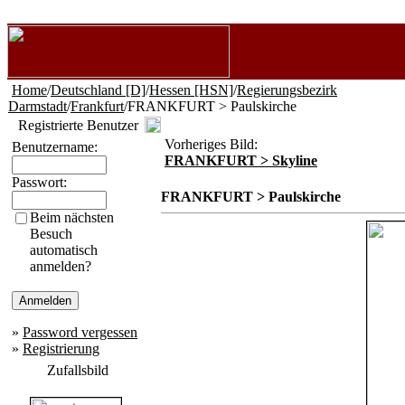
Home
/
Deutschland [D]
/
Hessen [HSN]
/
Regierungsbezirk
Darmstadt
/
Frankfurt
/FRANKFURT > Paulskirche
Registrierte Benutzer
Vorheriges Bild:
Benutzername:
FRANKFURT > Skyline
Passwort:
FRANKFURT > Paulskirche
Beim nächsten
Besuch
automatisch
anmelden?
»
Password vergessen
»
Registrierung
Zufallsbild