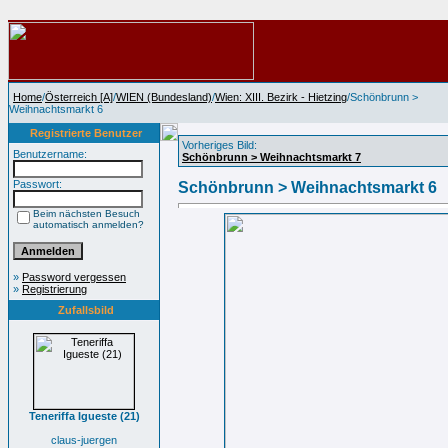
Home
/
Österreich [A]
/
WIEN (Bundesland)
/
Wien: XIII. Bezirk - Hietzing
/Schönbrunn >
Weihnachtsmarkt 6
Registrierte Benutzer
Vorheriges Bild:
Benutzername:
Schönbrunn > Weihnachtsmarkt 7
Passwort:
Schönbrunn > Weihnachtsmarkt 6
Beim nächsten Besuch
automatisch anmelden?
»
Password vergessen
»
Registrierung
Zufallsbild
Teneriffa Igueste (21)
claus-juergen