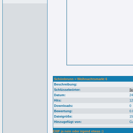
Schönbrunn > Weihnachtsmarkt 6
Beschreibung:
Schlüsselwörter:
Sc
Datum:
24
Hits:
12
Downloads:
0
Bewertung:
0.
Dateigröße:
15
Hinzugefügt von:
Ga
EXIF ja nein oder irgend etwas :)