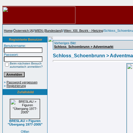
Home
/
Österreich [A]
/
WIEN (Bundesland)
/
Wien: XIII. Bezirk - Hietzing
/Schloss_Schoenbru
Registrierte Benutzer
Vorheriges Bild:
Benutzername:
Schloss_Schoenbrunn > Adventmarkt
Passwort:
Schloss_Schoenbrunn > Adventma
Beim nächsten Besuch
automatisch anmelden?
»
Password vergessen
»
Registrierung
Zufallsbild
BRESLAU > Figuren
"Übergang 1977-2005"
Olifan