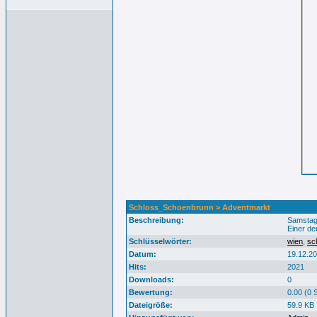
Schloss_Schoenbrunn > Adventmarkt
Beschreibung:
Samstag,
Einer de
Schlüsselwörter:
wien
,
sc
Datum:
19.12.20
Hits:
2021
Downloads:
0
Bewertung:
0.00 (0 
Dateigröße:
59.9 KB