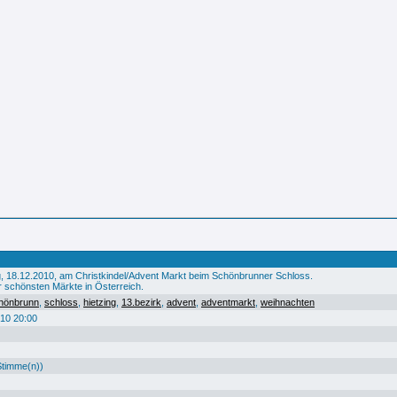
 18.12.2010, am Christkindel/Advent Markt beim Schönbrunner Schloss.
r schönsten Märkte in Österreich.
hönbrunn
,
schloss
,
hietzing
,
13.bezirk
,
advent
,
adventmarkt
,
weihnachten
10 20:00
Stimme(n))