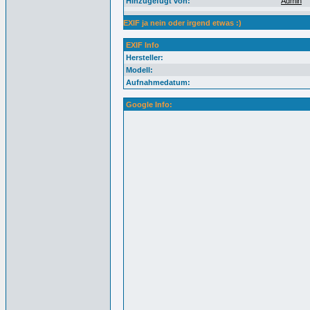
Hinzugefügt von:
Admin
EXIF ja nein oder irgend etwas :)
EXIF Info
Hersteller:
Modell:
Aufnahmedatum:
Google Info: