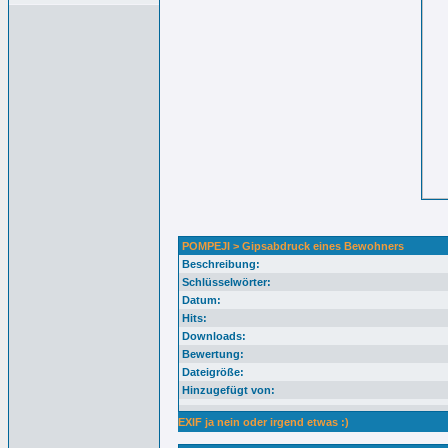
POMPEJI > Gipsabdruck eines Bewohners
Beschreibung:
Schlüsselwörter:
Datum:
Hits:
Downloads:
Bewertung:
Dateigröße:
Hinzugefügt von:
EXIF ja nein oder irgend etwas :)