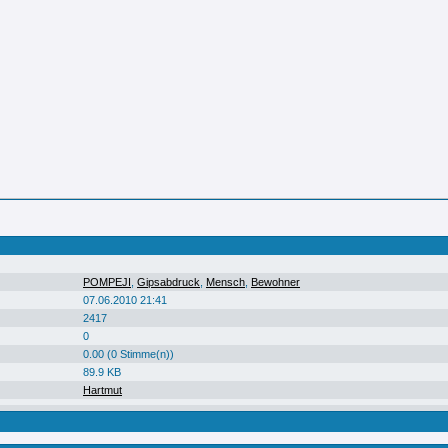
POMPEJI
,
Gipsabdruck
,
Mensch
,
Bewohner
07.06.2010 21:41
2417
0
0.00 (0 Stimme(n))
89.9 KB
Hartmut