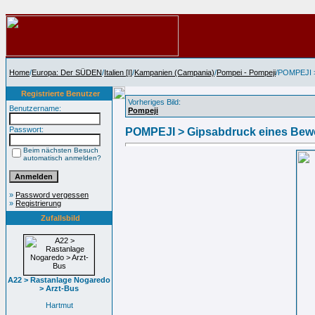
Home
/
Europa: Der SÜDEN
/
Italien [I]
/
Kampanien (Campania)
/
Pompei - Pompeji
/POMPEJI 
Registrierte Benutzer
Vorheriges Bild:
Benutzername:
Pompeji
Passwort:
POMPEJI > Gipsabdruck eines Bew
Beim nächsten Besuch
automatisch anmelden?
»
Password vergessen
»
Registrierung
Zufallsbild
A22 > Rastanlage Nogaredo
> Arzt-Bus
Hartmut