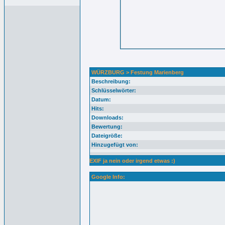
WÜRZBURG > Festung Marienberg
Beschreibung:
Schlüsselwörter:
Datum:
Hits:
Downloads:
Bewertung:
Dateigröße:
Hinzugefügt von:
EXIF ja nein oder irgend etwas :)
Google Info: