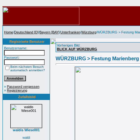
Home
/
Deutschland [D]
/
Bayern [BAY]
/
Unterfranken
/
Würzburg
/WÜRZBURG > Festung Mar
Registrierte Benutzer
Vorheriges Bild:
Benutzername:
BLICK AUF WÜRZBURG
Passwort:
WÜRZBURG > Festung Marienberg
Beim nächsten Besuch
automatisch anmelden?
»
Password vergessen
»
Registrierung
Zufallsbild
waldis Wiese001
waldi