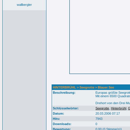
wallbergler
HINTERBRÜHL > Seegrotte > Blauer See
Beschreibung:
Europas größte Seegrott
Mit einem 6500 Quadratm
Drehort von den Drei Mus
Schlüsselwörter:
Seegrotte
,
Hinterbrühl
,
G
Datum:
20.03.2006 07:17
Hits:
7943
Downloads:
0
Bewertung:
0.00 (0 Stimme(n))