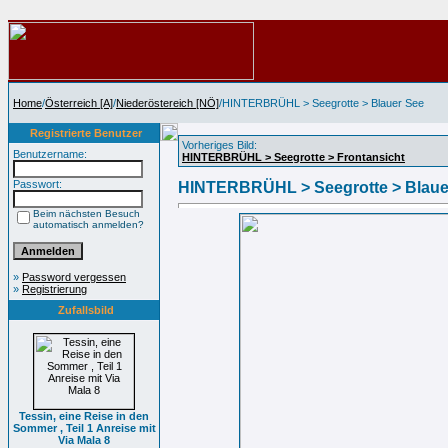
Home
/
Österreich [A]
/
Niederöstereich [NÖ]
/HINTERBRÜHL > Seegrotte > Blauer See
Registrierte Benutzer
Vorheriges Bild:
Benutzername:
HINTERBRÜHL > Seegrotte > Frontansicht
Passwort:
HINTERBRÜHL > Seegrotte > Blaue
Beim nächsten Besuch
automatisch anmelden?
»
Password vergessen
»
Registrierung
Zufallsbild
Tessin, eine Reise in den
Sommer , Teil 1 Anreise mit
Via Mala 8