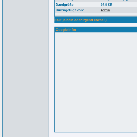
Dateigröße:
16.9 KB
Hinzugefügt von:
Admin
EXIF ja nein oder irgend etwas :)
Google Info: