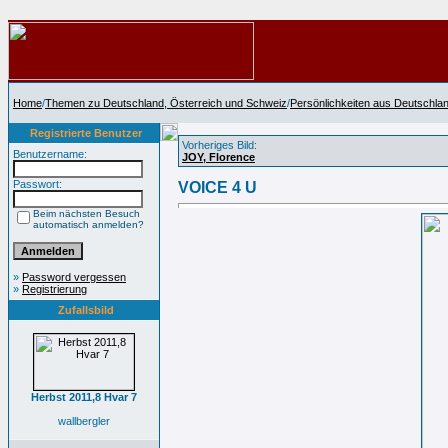
Home
/
Themen zu Deutschland, Österreich und Schweiz
/
Persönlichkeiten aus Deutschla
Registrierte Benutzer
Vorheriges Bild:
Benutzername:
JOY, Florence
Passwort:
VOICE 4 U
Beim nächsten Besuch
automatisch anmelden?
»
Password vergessen
»
Registrierung
Zufallsbild
Herbst 2011,8 Hvar 7
wallbergler