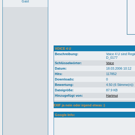
Gast
VOICE 4 U
Beschreibung:
Voice 4 U sind Reg
D_0177
Schlüsselwörter:
Voice
Datum:
18.03.2006 10:12
Hits:
117852
Downloads:
0
Bewertung:
4.50 (6 Stimme(n))
Dateigröße:
87.9 KB
Hinzugefügt von:
Hartmut
EXIF ja nein oder irgend etwas :)
Google Info: