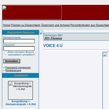
Home
/
Themen zu Deutschland, Österreich und Schweiz
/
Persönlichkeiten aus Deutschla
Registrierte Benutzer
Vorheriges Bild:
Benutzername:
JOY, Florence
Passwort:
VOICE 4 U
Beim nächsten Besuch
automatisch anmelden?
»
Password vergessen
»
Registrierung
Zufallsbild
Ausgrabung >
Alemannengrab > 4.Jhd