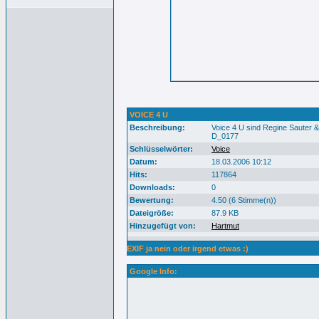
VOICE 4 U
Beschreibung:
Voice 4 U sind Regine Sauter 
D_0177
Schlüsselwörter:
Voice
Datum:
18.03.2006 10:12
Hits:
117864
Downloads:
0
Bewertung:
4.50 (6 Stimme(n))
Dateigröße:
87.9 KB
Hinzugefügt von:
Hartmut
EXIF ja nein oder irgend etwas :)
Google Info: