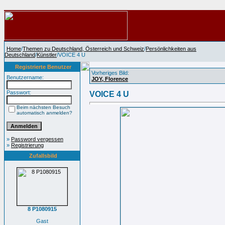
Home
/
Themen zu Deutschland, Österreich und Schweiz
/
Persönlichkeiten aus
Deutschland
/
Künstler
/VOICE 4 U
Registrierte Benutzer
Vorheriges Bild:
Benutzername:
JOY, Florence
Passwort:
VOICE 4 U
Beim nächsten Besuch
automatisch anmelden?
»
Password vergessen
»
Registrierung
Zufallsbild
8 P1080915
Gast