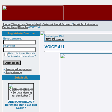
Home
/
Themen zu Deutschland, Österreich und Schweiz
/
Persönlichkeiten aus
Deutschland
/
Künstler
/VOICE 4 U
Registrierte Benutzer
Vorheriges Bild:
Benutzername:
JOY, Florence
Passwort:
VOICE 4 U
Beim nächsten Besuch
automatisch anmelden?
»
Password vergessen
»
Registrierung
Zufallsbild
OBERAMMERGAU >
Bergwanderung auf den
Laber 7