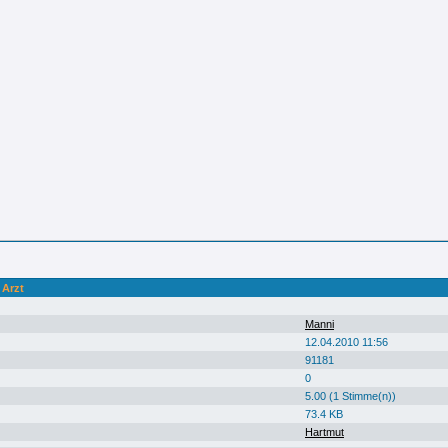
 Arzt
Manni
12.04.2010 11:56
91181
0
5.00 (1 Stimme(n))
73.4 KB
Hartmut