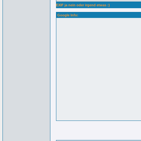
EXIF ja nein oder irgend etwas :)
Google Info: