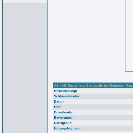
A1 > AB-Rastanlage Cantagallo bei Bolgona > Bus
Beschreibung:
Schlüsselwörter:
Datum:
Hits:
Downloads:
Bewertung:
Dateigröße:
Hinzugefügt von: