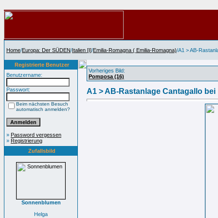
Home
/
Europa: Der SÜDEN
/
Italien [I]
/
Emilia-Romagna ( Emilia-Romagna)
/A1 > AB-Rastanl
Registrierte Benutzer
Vorheriges Bild:
Benutzername:
Pomposa (16)
Passwort:
A1 > AB-Rastanlage Cantagallo bei
Beim nächsten Besuch
automatisch anmelden?
»
Password vergessen
»
Registrierung
Zufallsbild
Sonnenblumen
Helga