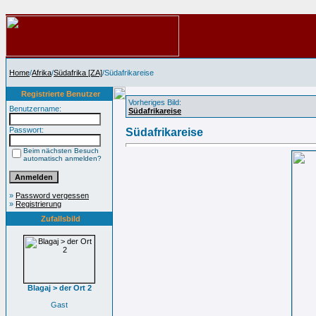
Home
/
Afrika
/
Südafrika [ZA]
/Südafrikareise
Registrierte Benutzer
Vorheriges Bild:
Benutzername:
Südafrikareise
Passwort:
Südafrikareise
Beim nächsten Besuch
automatisch anmelden?
»
Password vergessen
»
Registrierung
Zufallsbild
Blagaj > der Ort 2
Gast