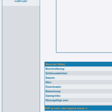
wallbergler
Bura bei Sibinj
Beschreibung:
Schlüsselwörter:
Datum:
Hits:
Downloads:
Bewertung:
Dateigröße:
Hinzugefügt von:
EXIF ja nein oder irgend etwas :)