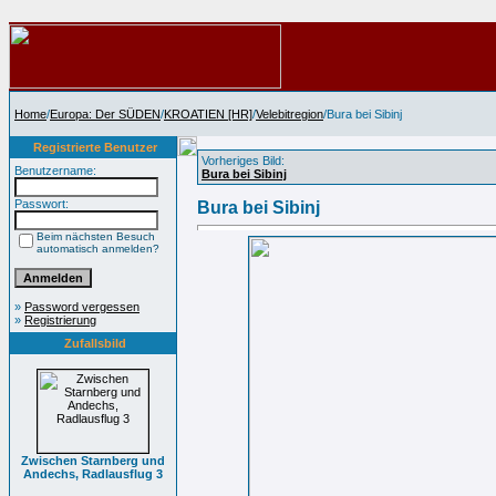
Home
/
Europa: Der SÜDEN
/
KROATIEN [HR]
/
Velebitregion
/Bura bei Sibinj
Registrierte Benutzer
Vorheriges Bild:
Benutzername:
Bura bei Sibinj
Passwort:
Bura bei Sibinj
Beim nächsten Besuch
automatisch anmelden?
»
Password vergessen
»
Registrierung
Zufallsbild
Zwischen Starnberg und
Andechs, Radlausflug 3