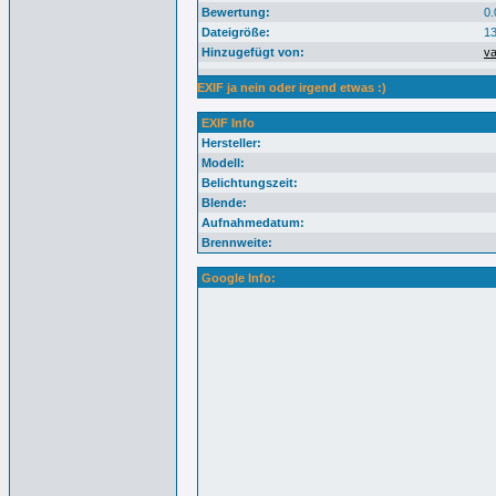
Bewertung:
0.
Dateigröße:
13
Hinzugefügt von:
v
EXIF ja nein oder irgend etwas :)
EXIF Info
Hersteller:
Modell:
Belichtungszeit:
Blende:
Aufnahmedatum:
Brennweite:
Google Info: