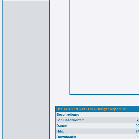
D: STADTPROZELTEN > Heiliger Nepomuk
Beschreibung:
Schlüsselwörter:
S
Datum:
20
Hits:
1
Downloads:
0