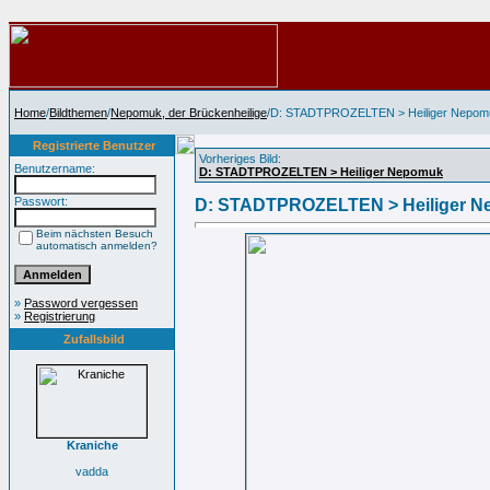
Home
/
Bildthemen
/
Nepomuk, der Brückenheilige
/D: STADTPROZELTEN > Heiliger Nepom
Registrierte Benutzer
Vorheriges Bild:
Benutzername:
D: STADTPROZELTEN > Heiliger Nepomuk
Passwort:
D: STADTPROZELTEN > Heiliger 
Beim nächsten Besuch
automatisch anmelden?
»
Password vergessen
»
Registrierung
Zufallsbild
Kraniche
vadda