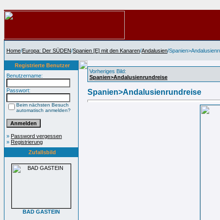
Home
/
Europa: Der SÜDEN
/
Spanien [E] mit den Kanaren
/
Andalusien
/Spanien>Andalusienr
Registrierte Benutzer
Vorheriges Bild:
Benutzername:
Spanien>Andalusienrundreise
Passwort:
Spanien>Andalusienrundreise
Beim nächsten Besuch
automatisch anmelden?
»
Password vergessen
»
Registrierung
Zufallsbild
BAD GASTEIN